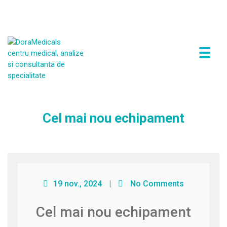
P
Expertiza ta medicală de încredere
r
i
m
a
r
Cel mai nou echipament
y
M
e
n
u
19 nov., 2024
|
No Comments
Cel mai nou echipament