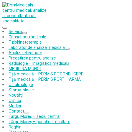
Primary
Expertiza ta medicală de încredere
Servicii
Menu
Show
Hide
Consultații medicale
Servicii
Servicii
Fiziokinetoterapie
submenu
submenu
Laborator de analize medicale
Show
Hide
Analize efectuate
Laborator
Laborator
Pregătirea pentru analize
de
de
Radiologie – imagistică medicală
analize
analize
MEDICINA MUNCII
medicale
medicale
submenu
submenu
Fișă medicală – PERMIS DE CONDUCERE
Fișă medicală – PERMIS PORT – ARMĂ
Oftalmologie
Stomatologie
Noutăți
Clinica
Medici
Contact
Show
Hide
Târgu Mureș – sediu central
Contact
Contact
Târgu Mureș – punct de recoltare
submenu
submenu
Reghin