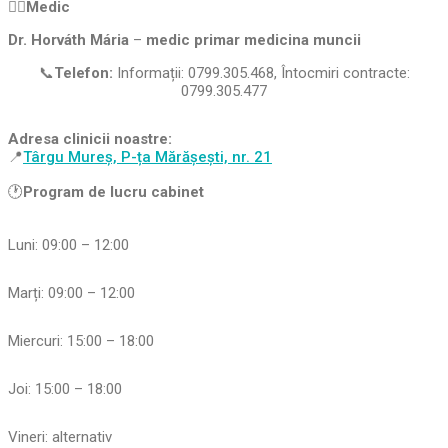
👩‍⚕️Medic
Dr. Horváth Mária
–
medic primar medicina muncii
📞
Telefon:
Informații: 0799.305.468, Întocmiri contracte:
0799.305.477
Adresa clinicii noastre:
📍
Târgu Mureș, P-ța Mărășești, nr. 21
🕐
Program de lucru cabinet
Luni: 09:00 – 12:00
Marți: 09:00 – 12:00
Miercuri: 15:00 – 18:00
Joi: 15:00 – 18:00
Vineri: alternativ