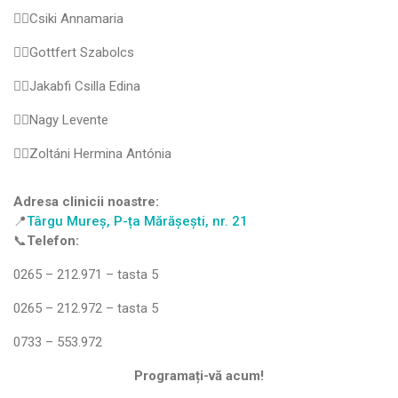
👩‍⚕️Csiki Annamaria
👨‍⚕️Gottfert Szabolcs
👩‍⚕️Jakabfi Csilla Edina
👨‍⚕️Nagy Levente
👩‍⚕️Zoltáni Hermina Antónia
Adresa clinicii noastre:
📍
Târgu Mureș, P-ța Mărășești, nr. 21
📞
Telefon:
0265 – 212.971 – tasta 5
0265 – 212.972 – tasta 5
0733 – 553.972
Programați-vă acum!