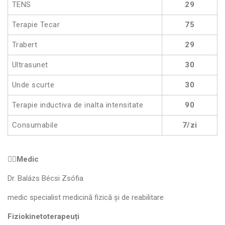
TENS
29
Terapie Tecar
75
Trabert
29
Ultrasunet
30
Unde scurte
30
Terapie inductiva de inalta intensitate
90
Consumabile
7/zi
👩‍⚕️Medic
Dr. Balázs Bécsi Zsófia
medic specialist medicină fizică și de reabilitare
Fiziokinetoterapeuți