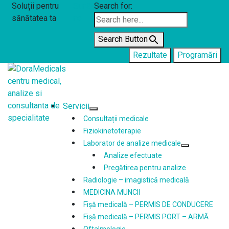
Soluții pentru
Sună-
Search for:
sănătatea ta
ne
Search Button
Rezultate
Programări
Expertiza ta medicală de încredere
Servicii
Show
Hide
Consultații medicale
Servicii
Servicii
Fiziokinetoterapie
submenu
submenu
Laborator de analize medicale
Show
Hide
Analize efectuate
Laborator
Laborator
Pregătirea pentru analize
de
de
Radiologie – imagistică medicală
analize
analize
MEDICINA MUNCII
medicale
medicale
Fișă medicală – PERMIS DE CONDUCERE
submenu
submenu
Fișă medicală – PERMIS PORT – ARMĂ
Oftalmologie