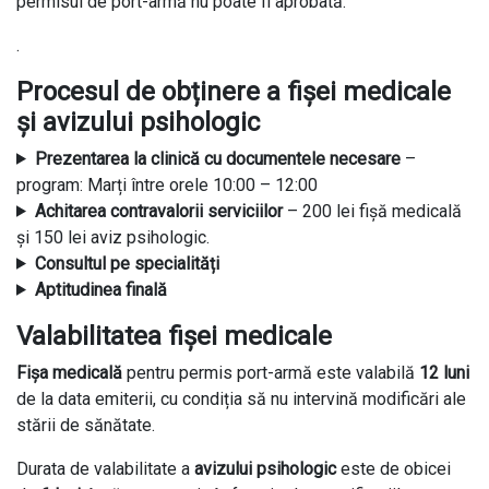
permisul de port-armă nu poate fi aprobată.
.
Procesul de obținere a fișei medicale
și avizului psihologic
Prezentarea la clinică cu documentele necesare
–
program: Marți între orele 10:00 – 12:00
Achitarea
contravalorii serviciilor
– 200 lei fișă medicală
și 150 lei aviz psihologic.
Consultul pe specialități
Aptitudinea finală
Valabilitatea fișei medicale
Fișa medicală
pentru permis port-armă este valabilă
12 luni
de la data emiterii, cu condiția să nu intervină modificări ale
stării de sănătate.
Durata de valabilitate a
avizului psihologic
este de obicei