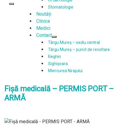
Primary
Stomatologie
Menu
Noutăți
Clinica
Medici
Contact
Show
Hide
Târgu Mureș – sediu central
Contact
Contact
Târgu Mureș – punct de recoltare
submenu
submenu
Reghin
Sighișoara
Miercurea Nirajului
Fișă medicală – PERMIS PORT –
ARMĂ