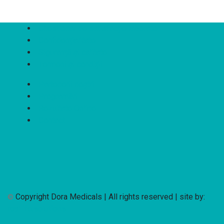
Chestionar de satisfacție laborator
Confidențialitate
Siguranță și calitate
Termeni și condiții
Partenerii noștri
Programări
Rezultate Online
Contact
©
Copyright Dora Medicals | All rights reserved | site by:
reallife.solutions