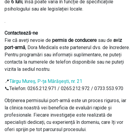
de
6 luni
, însă poate varia în funcție de specificațiile
psihologului sau ale legislației locale.
.
Contactează-ne
Fie că aveți nevoie de
permis de conducere
sau de
aviz
port-armă
, Dora Medicals este partenerul dvs. de încredere.
Pentru programări sau informații suplimentare, ne puteți
contacta la numerele de telefon disponibile sau ne puteți
vizita la sediul nostru.
📍
Târgu Mureș, P-ța Mărășești, nr. 21
📞Telefon: 0265.212.971 / 0265.212.972 / 0733.553.970
Obținerea permisului port-armă este un proces riguros, iar
la clinica noastră vei beneficia de evaluări rapide și
profesionale. Fiecare investigație este realizată de
specialiști dedicați, cu experiență în domeniu, care îți vor
oferi sprijin pe tot parcursul procesului.