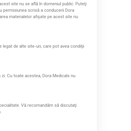
m
m
acest site nu se află în domeniul public. Puteţi
a
a
e
e
 cu permisiunea scrisă a conducerii Dora
t
t
n
n
area materialelor afişate pe acest site nu
o
o
u
u
r
r
d
d
e
e
a
a
legat de alte site-uri, care pot avea condiţii
n
n
a
a
l
l
i
i
a zi. Cu toate acestea, Dora Medicals nu
z
z
e
e
m
m
e
e
d
d
 specialitate. Vă recomandăm să discutaţi
i
i
.
c
c
a
a
l
l