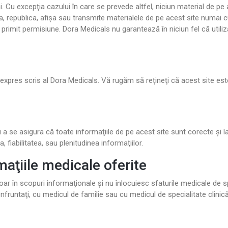
b
b
i. Cu excepţia cazului în care se prevede altfel, niciun material de pe 
m
m
ica, republica, afişa sau transmite materialele de pe acest site numai
e
e
 primit permisiune. Dora Medicals nu garantează în niciun fel că utiliz
n
n
u
u
expres scris al Dora Medicals. Vă rugăm să reţineţi că acest site este 
 a se asigura că toate informaţiile de pe acest site sunt corecte şi l
a, fiabilitatea, sau plenitudinea informaţiilor.
maţiile medicale oferite
doar în scopuri informaţionale şi nu înlocuiesc sfaturile medicale de
runtaţi, cu medicul de familie sau cu medicul de specialitate clinică