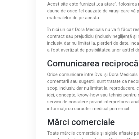
Acest site este furnizat „ca atare”, folosirea
daune de orice fel cauzate de viruşi care vă p
materialelor de pe acesta.
În nici un caz Dora Medicals nu va fi făcut res
contract sau prejudiciu (inclusiv neglijenţă şi
inclusiv, dar nu limitat la, pierderi de date, i
a fost avertizat de posibilitatea unor astfel 
Comunicarea reciprocă
Orice comunicare între Dvs. şi Dora Medicals p
comentarii sau sugestii, sunt tratate ca necon
scop, inclusiv, dar nu limitat la, reproducere,
idei, concepte, know-how sau tehnici pentru o
servicii de consiliere privind interpretarea an
informaţii cu caracter medical prin email.
Mărci comerciale
Toate mărcile comerciale şi siglele afişate pe 