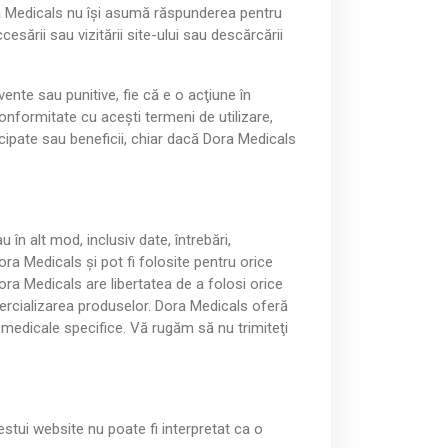
e
e
Dora Medicals nu îşi asumă răspunderea pentru
s
s
sării sau vizitării site-ului sau descărcării
u
u
b
b
ente sau punitive, fie că e o acţiune în
m
m
conformitate cu aceşti termeni de utilizare,
e
e
nticipate sau beneficii, chiar dacă Dora Medicals
n
n
u
u
în alt mod, inclusiv date, întrebări,
ra Medicals şi pot fi folosite pentru orice
Dora Medicals are libertatea de a folosi orice
mercializarea produselor. Dora Medicals oferă
ii medicale specifice. Vă rugăm să nu trimiteţi
estui website nu poate fi interpretat ca o