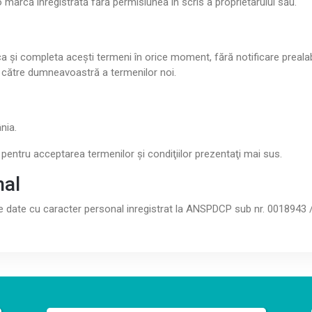
o marcă înregistrată fără permisiunea în scris a proprietarului său.
a şi completa aceşti termeni în orice moment, fără notificare prealabil
 către dumneavoastră a termenilor noi.
nia.
. pentru acceptarea termenilor şi condiţiilor prezentaţi mai sus.
nal
date cu caracter personal inregistrat la ANSPDCP sub nr. 0018943 