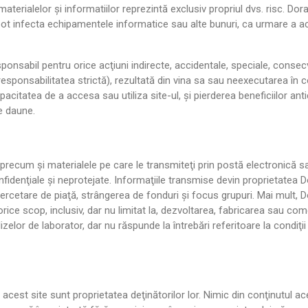
 materialelor şi informatiilor reprezintă exclusiv propriul dvs. risc. 
ot infecta echipamentele informatice sau alte bunuri, ca urmare a acce
ponsabil pentru orice acţiuni indirecte, accidentale, speciale, consecv
 responsabilitatea strictă), rezultată din vina sa sau neexecutarea în 
ncapacitatea de a accesa sau utiliza site-ul, şi pierderea beneficiilor a
de daune.
recum şi materialele pe care le transmiteţi prin postă electronică sau 
fidenţiale şi neprotejate. Informaţiile transmise devin proprietatea Do
 cercetare de piaţă, strângerea de fonduri şi focus grupuri. Mai mult, 
rice scop, inclusiv, dar nu limitat la, dezvoltarea, fabricarea sau co
alizelor de laborator, dar nu răspunde la întrebări referitoare la condiţ
acest site sunt proprietatea deţinătorilor lor. Nimic din conţinutul ac