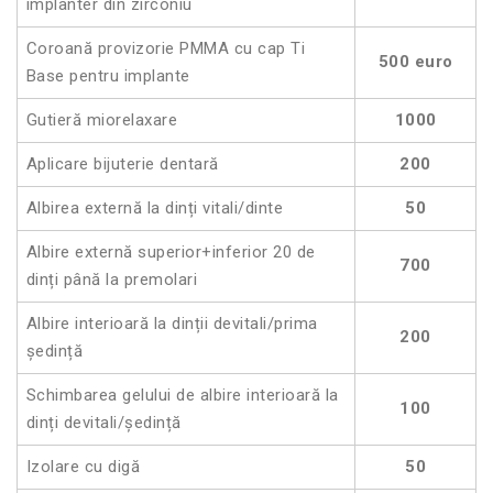
implanter din zirconiu
Coroană provizorie PMMA cu cap Ti
500 euro
Base pentru implante
Gutieră miorelaxare
1000
Aplicare bijuterie dentară
200
Albirea externă la dinți vitali/dinte
50
Albire externă superior+inferior 20 de
700
dinți până la premolari
Albire interioară la dinții devitali/prima
200
ședință
Schimbarea gelului de albire interioară la
100
dinți devitali/ședință
Izolare cu digă
50