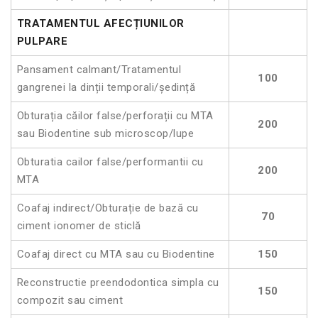
TRATAMENTUL AFECȚIUNILOR
PULPARE
Pansament calmant/Tratamentul
100
gangrenei la dinții temporali/ședință
Obturația căilor false/perforații cu MTA
200
sau Biodentine sub microscop/lupe
Obturatia cailor false/performantii cu
200
MTA
Coafaj indirect/Obturație de bază cu
70
ciment ionomer de sticlă
Coafaj direct cu MTA sau cu Biodentine
150
Reconstructie preendodontica simpla cu
150
compozit sau ciment