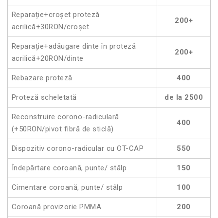
Reparație+croșet proteză
200+
acrilică+30RON/croșet
Reparație+adăugare dinte în proteză
200+
acrilică+20RON/dinte
Rebazare proteză
400
Proteză scheletată
de la 2500
Reconstruire corono-radiculară
400
(+50RON/pivot fibră de sticlă)
Dispozitiv corono-radicular cu OT-CAP
550
Îndepărtare coroană, punte/ stâlp
150
Cimentare coroană, punte/ stâlp
100
Coroană provizorie PMMA
200