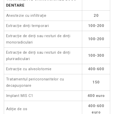
DENTARE
Anestezie cu infiltrație
20
Extracție dinți temporari
100-200
Extracție de dinți sau resturi de dinți
100-200
monoradiculari
Extracție de dinți sau resturi de dinți
100-300
pluriradiculari
Extracție cu alveolotomie
400-600
Tratamentul pericoronaritelor cu
150
decapușonare
Implant MIS C1
400 euro
400-600
Adiție de os
euro