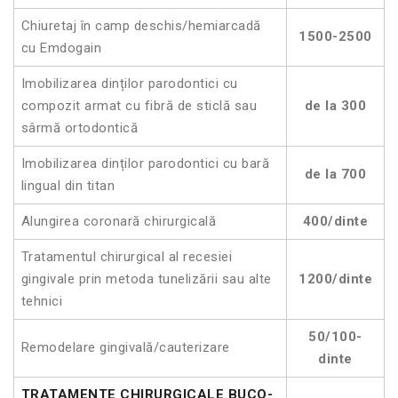
Chiuretaj în camp deschis/hemiarcadă
1500-2500
cu Emdogain
Imobilizarea dinților parodontici cu
compozit armat cu fibră de sticlă sau
de la 300
sârmă ortodontică
Imobilizarea dinților parodontici cu bară
de la 700
lingual din titan
Alungirea coronară chirurgicală
400/dinte
Tratamentul chirurgical al recesiei
gingivale prin metoda tunelizării sau alte
1200/dinte
tehnici
50/100-
Remodelare gingivală/cauterizare
dinte
TRATAMENTE CHIRURGICALE BUCO-