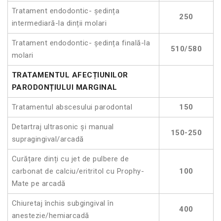
Tratament endodontic- ședința
250
intermediară-la dinții molari
Tratament endodontic- ședința finală-la
510/580
molari
TRATAMENTUL AFECȚIUNILOR
PARODONȚIULUI MARGINAL
Tratamentul abscesului parodontal
150
Detartraj ultrasonic și manual
150-250
supragingival/arcadă
Curățare dinți cu jet de pulbere de
carbonat de calciu/eritritol cu Prophy-
100
Mate pe arcadă
Chiuretaj închis subgingival în
400
anestezie/hemiarcadă