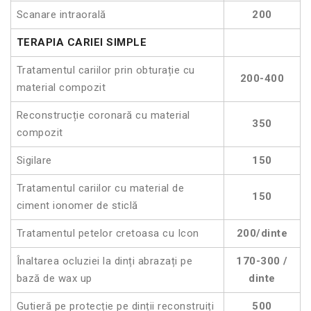
Scanare intraorală
200
TERAPIA CARIEI SIMPLE
Tratamentul cariilor prin obturație cu
200-400
material compozit
Reconstrucție coronară cu material
350
compozit
Sigilare
150
Tratamentul cariilor cu material de
150
ciment ionomer de sticlă
Tratamentul petelor cretoasa cu Icon
200/dinte
Înaltarea ocluziei la dinți abrazați pe
170-300 /
bază de wax up
dinte
Gutieră pe protecție pe dinții reconstruiți
500