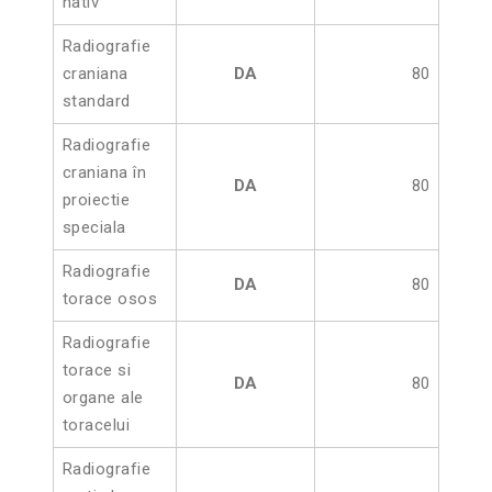
nativ
Radiografie
craniana
DA
80
standard
Radiografie
craniana în
DA
80
proiectie
speciala
Radiografie
DA
80
torace osos
Radiografie
torace si
DA
80
organe ale
toracelui
Radiografie