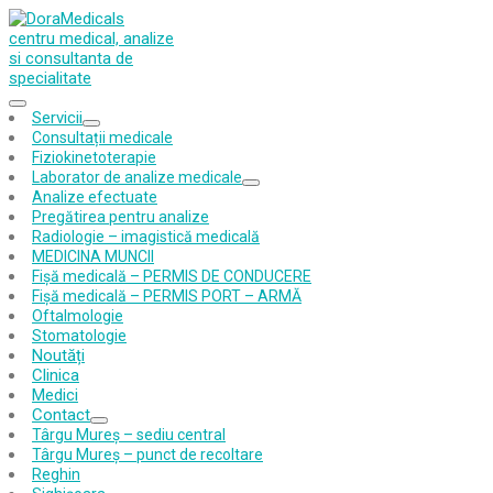
Primary
Expertiza ta medicală de încredere
Servicii
Menu
Show
Hide
Consultații medicale
Servicii
Servicii
Fiziokinetoterapie
submenu
submenu
Laborator de analize medicale
Show
Hide
Analize efectuate
Laborator
Laborator
Pregătirea pentru analize
de
de
Radiologie – imagistică medicală
analize
analize
MEDICINA MUNCII
medicale
medicale
submenu
submenu
Fișă medicală – PERMIS DE CONDUCERE
Fișă medicală – PERMIS PORT – ARMĂ
Oftalmologie
Stomatologie
Noutăți
Clinica
Medici
Contact
Show
Hide
Târgu Mureș – sediu central
Contact
Contact
Târgu Mureș – punct de recoltare
submenu
submenu
Reghin