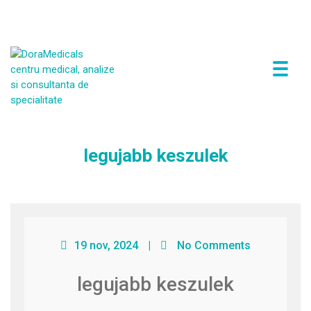
P
Az en wordpress blogom
r
i
m
a
r
legujabb keszulek
y
M
e
n
u
19 nov, 2024
|
No Comments
legujabb keszulek