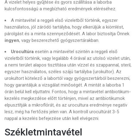
A vizelet helyes gyűjtése és gyors szállítása a laborba
kulcsfontosságú a megbízható eredmények eléréséhez.
A mintavétel a reggeli első vizeletből történik, egyszer
használatos, jól záródó tartályba, hogy elkerüljük a kiömlést,
párolgást és a minta szennyeződését. A labor biztosítja Önnek
ingyen
, vagy beszerezhető gyógyszertárakban.
Urocultúra
esetén a mintavétel szintén a reggeli első
vizeletből történik, vagy legalább 4 órával az utolsó vizelet után,
a nemi terület alapos tisztítása után vízzel és szappannal, steril,
egyszer használatos, széles szájú tartályba (urokultor). Az
urokultort kötelező a labortól vagy gyógyszertárból beszerezni,
hogy garantáljuk a vizsgálat minőségét. A mintát a laborba 1
órán belül kell eljuttatni. Fontos, hogy a mintavétel antibiotikum-
kezelés megkezdése előtt történjen, mivel az antibiotikumok
elpusztítják a mikroflórát, és az urocultura eredménye negatív
lesz, még ha fertőzés jelen van. A kontroll urocultúrát 3-5
nappal a kezelés befejezése után kell elvégezni.
Székletmintavétel