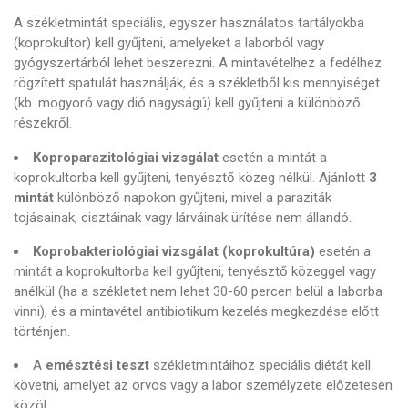
A székletmintát speciális, egyszer használatos tartályokba
(koprokultor) kell gyűjteni, amelyeket a laborból vagy
gyógyszertárból lehet beszerezni. A mintavételhez a fedélhez
rögzített spatulát használják, és a székletből kis mennyiséget
(kb. mogyoró vagy dió nagyságú) kell gyűjteni a különböző
részekről.
Koproparazitológiai vizsgálat
esetén a mintát a
koprokultorba kell gyűjteni, tenyésztő közeg nélkül. Ajánlott
3
mintát
különböző napokon gyűjteni, mivel a paraziták
tojásainak, cisztáinak vagy lárváinak ürítése nem állandó.
Koprobakteriológiai vizsgálat (koprokultúra)
esetén a
mintát a koprokultorba kell gyűjteni, tenyésztő közeggel vagy
anélkül (ha a székletet nem lehet 30-60 percen belül a laborba
vinni), és a mintavétel antibiotikum kezelés megkezdése előtt
történjen.
A
emésztési teszt
székletmintáihoz speciális diétát kell
követni, amelyet az orvos vagy a labor személyzete előzetesen
közöl.