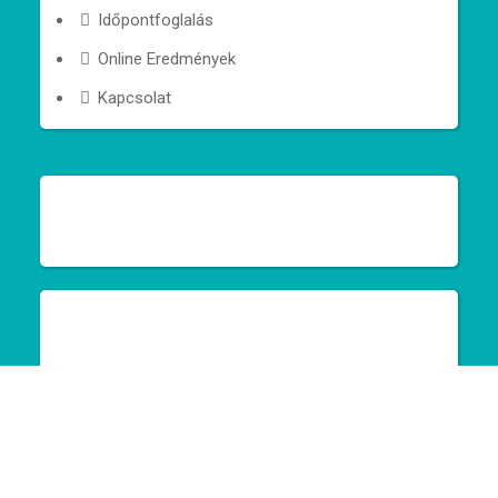
Időpontfoglalás
Online Eredmények
Kapcsolat
©
Copyright Dora Medicals | All rights reserved | site
by:
reallife.solutions