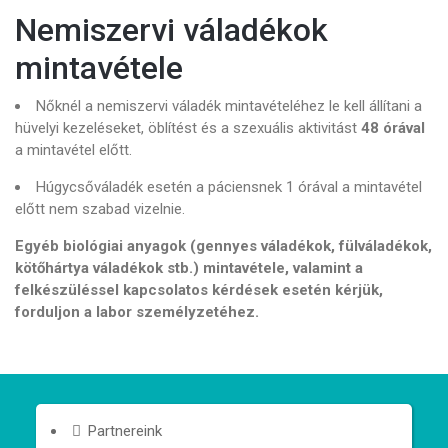
Nemiszervi váladékok
mintavétele
Nőknél a nemiszervi váladék mintavételéhez le kell állítani a
hüvelyi kezeléseket, öblítést és a szexuális aktivitást
48 órával
a mintavétel előtt.
Húgycsőváladék esetén a páciensnek 1 órával a mintavétel
előtt nem szabad vizelnie.
Egyéb biológiai anyagok (gennyes váladékok, fülváladékok,
kötőhártya váladékok stb.) mintavétele, valamint a
felkészüléssel kapcsolatos kérdések esetén kérjük,
forduljon a labor személyzetéhez.
Partnereink