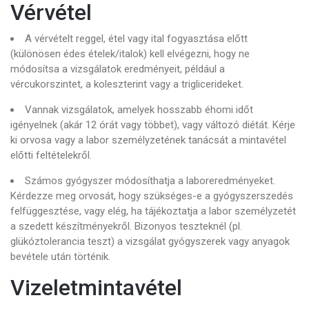
Vérvétel
A vérvételt reggel, étel vagy ital fogyasztása előtt
(különösen édes ételek/italok) kell elvégezni, hogy ne
módosítsa a vizsgálatok eredményeit, például a
vércukorszintet, a koleszterint vagy a triglicerideket.
Vannak vizsgálatok, amelyek hosszabb éhomi időt
igényelnek (akár 12 órát vagy többet), vagy változó diétát. Kérje
ki orvosa vagy a labor személyzetének tanácsát a mintavétel
előtti feltételekről.
Számos gyógyszer módosíthatja a laboreredményeket.
Kérdezze meg orvosát, hogy szükséges-e a gyógyszerszedés
felfüggesztése, vagy elég, ha tájékoztatja a labor személyzetét
a szedett készítményekről. Bizonyos teszteknél (pl.
glükóztolerancia teszt) a vizsgálat gyógyszerek vagy anyagok
bevétele után történik.
Vizeletmintavétel