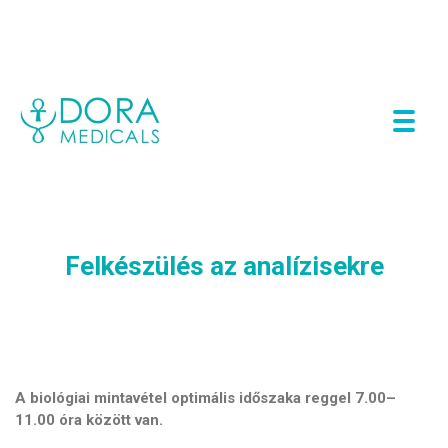
P
Az en wordpress blogom
r
i
m
a
r
y
Felkészülés az analízisekre
M
e
n
u
A biológiai mintavétel optimális időszaka reggel 7.00–
11.00 óra között van.