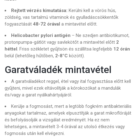
Rejtett vérzés kimutatása:
Kerülni kell a vörös hús,
zöldség, vas tartalmú vitaminok és gyulladáscsökkentők
fogyasztását
48-72 órával
a mintavétel előtt.
Helicobacter pylori antigén
– Ne szedjen antibiotikumot,
protonpumpa-gátlót vagy savlekötőt a mintavétel előtt
2
héttel
. Friss székletet gyűjtsön és szállítsa legfeljebb
12 órán
belül (lehetőleg hűtőben,
2-8°C
között).
Garatváladék mintavétel
A garatváladékot reggel, étel vagy ital fogyasztása előtt kell
gyűjteni, mivel ezek eltávolítják a kórokozókat a mandulák
és/vagy a garat nyálkahártyájáról.
Kerülje a fogmosást, mert a legtöbb fogkrém antibakteriális
anyagokat tartalmaz, amelyek elpusztítják a garat mikroflóráját
és befolyásolják a vizsgálat eredményét. Ha ez nem
lehetséges, a mintavételt 3-4 órával az utolsó étkezés vagy
fogmosás után kell elvégezni.