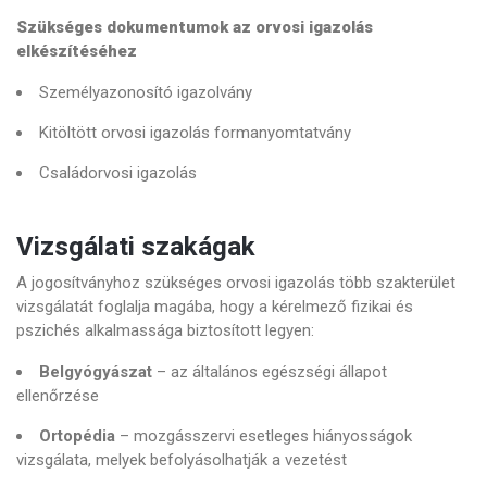
Szükséges dokumentumok az orvosi igazolás
elkészítéséhez
Személyazonosító igazolvány
Kitöltött orvosi igazolás formanyomtatvány
Családorvosi igazolás
Vizsgálati szakágak
A jogosítványhoz szükséges orvosi igazolás több szakterület
vizsgálatát foglalja magába, hogy a kérelmező fizikai és
pszichés alkalmassága biztosított legyen:
Belgyógyászat
– az általános egészségi állapot
ellenőrzése
Ortopédia
– mozgásszervi esetleges hiányosságok
vizsgálata, melyek befolyásolhatják a vezetést