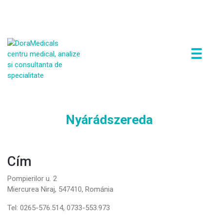
P
Az en wordpress blogom
r
i
m
a
r
Nyárádszereda
y
M
e
n
Cím
u
Pompierilor u. 2
Miercurea Niraj, 547410, Románia
Tel: 0265-576.514, 0733-553.973