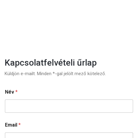
Kapcsolatfelvételi űrlap
Küldjön e-mailt. Minden *-gal jelölt mező kötelező.
S
Név
*
u
b
i
e
c
t
Email
*
M
e